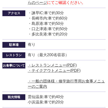
らのページ
にてご確認ください。
・諫早IC:車で約30分
アクセス
・長崎市内:車で約60分
・島原港:車で約50分
・口之津港:車で約50分
・多比良港:車で約20分
有り
駐車場
有り（最大200名収容）
レストラン
・レストランメニュー(PDF)
お食事について
・テイクアウトメニュー(PDF)
・一般の団体様・修学旅行専用お食事メニュ
ーのご案内
雲仙温泉:車で約40分
観光情報
小浜温泉:車で約20分